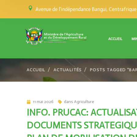
Avenue de l'indépendance Bangui, Centrafrique
ACCUEIL
MI
ACCUEIL
ACTUALITÉS
POSTS TAGGED "BAR
11 mai 2026
dans
Agriculture
INFO. PRUCAC: ACTUALISA
DOCUMENTS STRATEGIQU