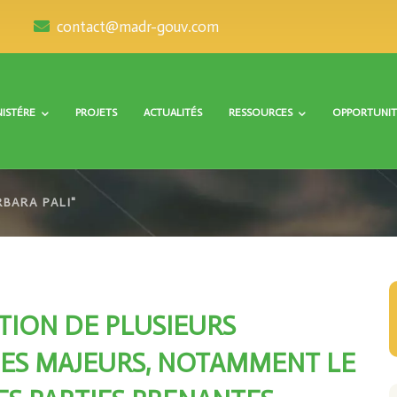
contact@madr-gouv.com
NISTÉRE
PROJETS
ACTUALITÉS
RESSOURCES
OPPORTUNIT
BARA PALI"
TION DE PLUSIEURS
ES MAJEURS, NOTAMMENT LE