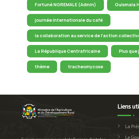
Fortuné NGREMALE (Admin)
Guismala 
journée internationale du café
la collaboration au service de l'action collectiv
La République Centrafricaine
Plus que 
thème
tracheomycose
Liens uti
La Pré
Le Go