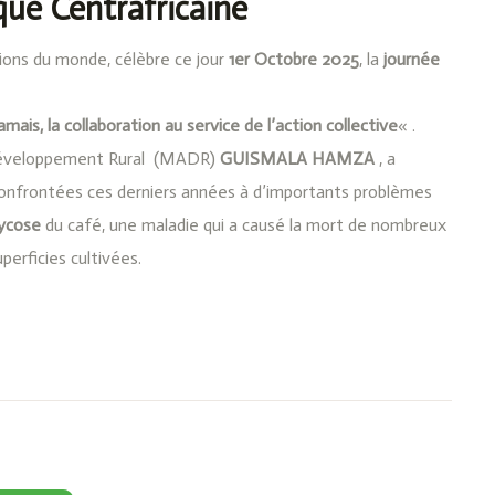
que Centrafricaine
ations du monde, célèbre ce jour
1er Octobre 2025
, la
journée
amais, la collaboration au service de l’action collective
« .
du Développement Rural (MADR)
GUISMALA HAMZA
, a
confrontées ces derniers années à d’importants problèmes
ycose
du café, une maladie qui a causé la mort de nombreux
perficies cultivées.