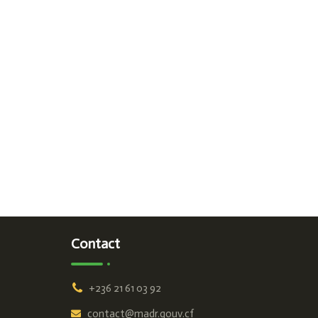
Contact
+236 21 61 03 92
contact@madr.gouv.cf