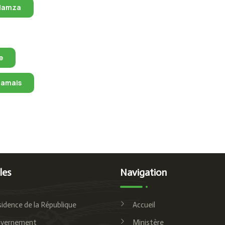
Hamza
e
jamais
les
Navigation
sidence de la République
Accueil
uvernement
Ministère