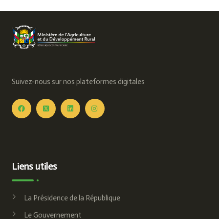
du
Développement
Rural sur » LE
POTENTIEL
AGRICOLE
Suivez-nous sur nos plateformes digitales
CENTRAFRICAIN
POUR
L’ATTEINTE
DES
Liens utiles
OBJECTIFS DU
PLAN
La Présidence de la République
NATIONAL DE
Le Gouvernement